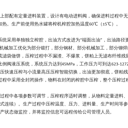
上部配有定量进料装置，设计有电动进料阀，确保进料过程中无
热。生产前使用热水罐将榨机榨腔加热温度60℃（±5℃）。
系统采用单独独立榨腔，出油方式改进为“端面出油”，出油路径
全部机械加工优化为部分锻打，部分钢材。部分机械加工，部分铆
或滤袋做饼，压榨过程中不漏渣、不爆浆，饼粕上无滤布纤维残
液压系统，系统压力达到45MPa，工作压力可到达623-1272
压快速压榨与小流量高压压榨智能切换，出油更加彻底，饼粕残
过程中采用全封闭操作，物料在封闭的榨腔中压榨，整个压榨过
压榨过程中各项参数可调节，压榨程序适时调整，从物料定量进料
式连续）。生产过程中压榨温度、压力、进料量、生产时间等参
产状态做监控，并将监控信息可远程传给公司管理人员。