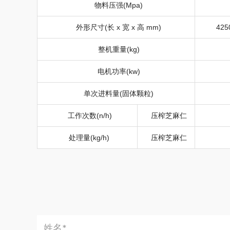
物料压强
(Mpa)
外形尺寸
(
长
x
宽
x
高
mm)
425
整机重量
(kg)
电机功率
(kw)
单次进料量
(
固体颗粒
)
工作次数
(n/h)
压榨芝麻仁
处理量
(kg/h)
压榨芝麻仁