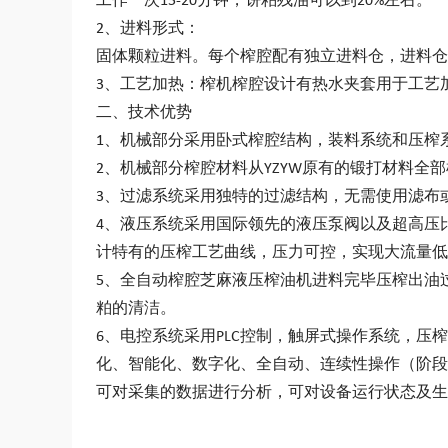
工作一次15-20分钟，饼粕残油可以到20%左右。
2、进料形式：
固体颗粒进料。每个榨腔配有独立进料仓，进料仓
3、工艺加热：榨机榨腔设计有热水夹套用于工艺加
二、技术优势
1、机械部分采用卧式榨腔结构，装料系统和压榨
2、机械部分榨腔材料从YZYW原有的锻打材料
3、过滤系统采用独特的过滤结构，无需使用滤布
4、液压系统采用国际领先的液压泵阀以及超高压比例阀
计特有的压榨工艺曲线，压力可控，实现大流量低
5、全自动榨腔
芝麻液压榨油机
进料完毕压榨出油
粕的清洁。
6、电控系统采用PLC控制，触屏式操作系统，
化、智能化、数字化、全自动、连续性操作（阶段
可对采集的数据进行分析，可对设备运行状态及生