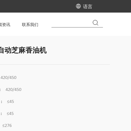
语言
闻资讯
联系我们
全自动芝麻香油机
420/450
:
420/450
:
≤45
:
≤45
≤276