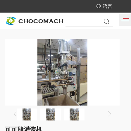
语言
当前位置:
首页
/
产品中心
/
可可榨油机生产线
可可脂灌装机