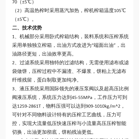
70（±5℃）
（2）高温热榨时采用蒸汽加热，榨机榨箱温度105℃
（±5℃）。
二、技术优势
1、机械部分采用卧式榨箱结构，装料系统和压榨系统
采用单独独立榨箱，出油方式改进为“端面出油”，出
油路径更短，出油效率更高。
2、过滤系统采用独特的过滤结构，无需使用滤布或滤
袋做饼，压榨过程中不漏渣、不爆浆，饼粕上无滤布
纤维残留，蛋白制取更加纯净。
3、液压系统采用国际领先的液压泵阀以及超高压比例
阀液压系统，系统压力达到45-55MPa，工作压力可到
达1259-2861T，物料压强可以达到909-1010kg/m^2，
可针对不同物料设计特有的压榨工艺曲线，压力可
控，实现大流量低压快速压榨与小流量高压压榨智能
切换，出油更加彻底，饼粕残油更低。