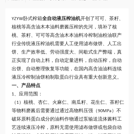
YZYW卧式榨箱
全自动液压榨油机
开创了可可、茶籽、
核桃等高含油木本油料磨酱压榨的先河，填补了核
桃、茶籽、可可等高含油木本油料冷榨制油粉油联产
行业传统液压榨油机需要人工使用滤布做饼、人工出
饼、生产效率低、劳动强度大、间歇式生产弊端，真
正实现了自动上料，自动定量进料，自动压榨，自动
出饼、自动整理恢复等功能，在国内高含油油料连续
液压冷榨制油饼粕制取蛋白行业具有重大创新意义。
一、产品特点
1、应用范围：
（1）核桃、杏仁、火麻仁、南瓜籽、花生仁、茶籽仁
等物料磨酱后需要通过通过高物料压强（90MPa）不
破坏原料蛋白成分的油料作物通过泵输送流体酱料工
艺连续液压冷榨，原料无需使用滤布做饼或包袋自动